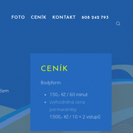
FOTO
CENÍK
KONTAKT
608 242 793
CENÍK
Bodyform
našem
150,- Kč / 60 minut
zvýhodněná cena
permanentky
1500,- Kč / 10 + 2 vstupů