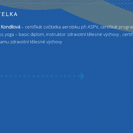
TELKA
 Kondllová
– certifikát cvičitelka aerobiku při ASPV, certifikát progr
ss yoga – basic diplom, instruktor zdravotní tělesné výchovy , certif
amu zdravotní tělesné výchovy