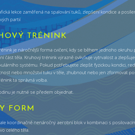
fická lekce zaměřená na spalování tuků, zlepšení kondice a posíle
ých partií
HOVÝ TRÉNINK
rénink je náročnější forma cvičení, kdy se během jednoho okruhu 
lní část těla. Kruhový trénink výrazně ovlivňuje vytrvalost a zlepšuje
kulárního systému. Pokud potřebujete zlepšit fyzickou kondici, re
tnost nebo množství tuku v těle, zhubnout nebo jen zformovat pos
rénink ta správná volba.
odinu je nutné se předem objednat.
Y FORM
í,ale koordinačně nenáročný aerobní blok v kombinaci s posilovacím
vo celého těla.