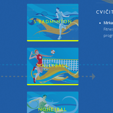
CVIČI
S-BADMINTON
Mirka
Fitne
progr
WALLYBALL
NOHEJBAL