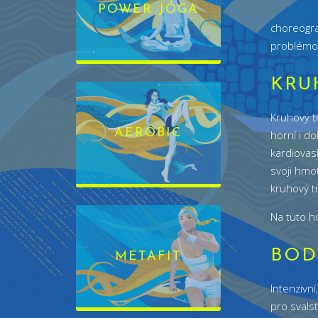
POWER JÓGA
choreogra
problémov
KRU
Kruhový t
AEROBIC
horní i do
kardiovas
svoji hmo
kruhový t
Na tuto h
BOD
METAFIT
Intenzivn
pro svalst