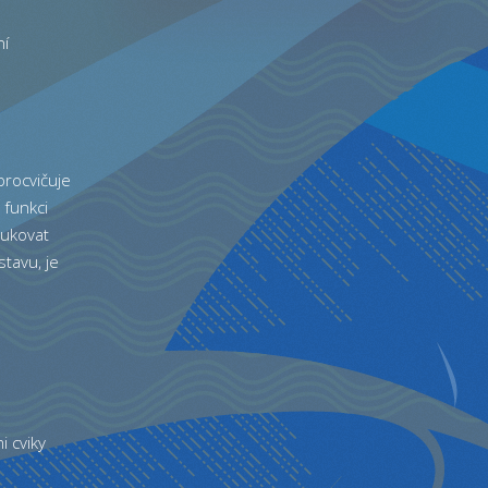
ní
procvičuje
 funkci
dukovat
tavu, je
i cviky