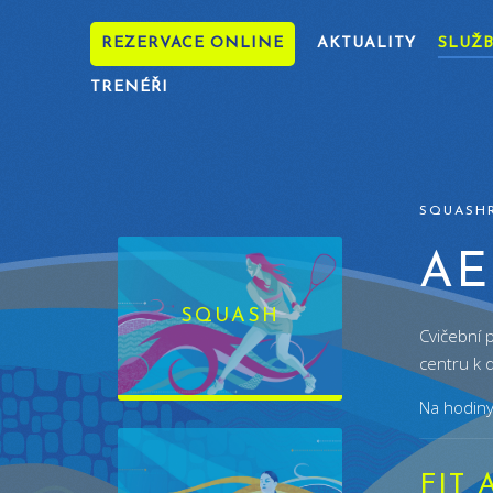
REZERVACE ONLINE
AKTUALITY
SLUŽ
TRENÉŘI
SQUASH
AE
SQUASH
Cvičební p
centru k d
Na hodiny
FIT