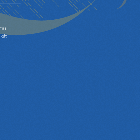
amu
ikát