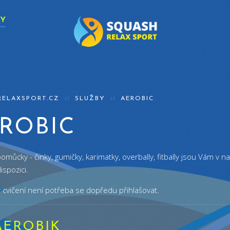
BY
RELAXSPORT.CZ
SLUŽBY
AEROBIC
ROBIC
omůcky - činky, gumičky, karimatky, overbally, fitbally jsou Vám v 
ispozici.
 cvičení není potřeba se dopředu přihlašovat.
 AEROBIK